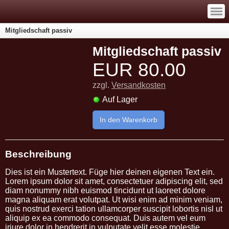
—
—
—
Mitgliedschaft passiv
Mitgliedschaft passiv
EUR
80.00
zzgl.
Versandkosten
Auf Lager
In den Warenkorb
Beschreibung
Dies ist ein Mustertext. Füge hier deinen eigenen Text ein.
Lorem ipsum dolor sit amet, consectetuer adipiscing elit, sed
diam nonummy nibh euismod tincidunt ut laoreet dolore
magna aliquam erat volutpat. Ut wisi enim ad minim veniam,
quis nostrud exerci tation ullamcorper suscipit lobortis nisl ut
aliquip ex ea commodo consequat. Duis autem vel eum
iriure dolor in hendrerit in vulputate velit esse molestie